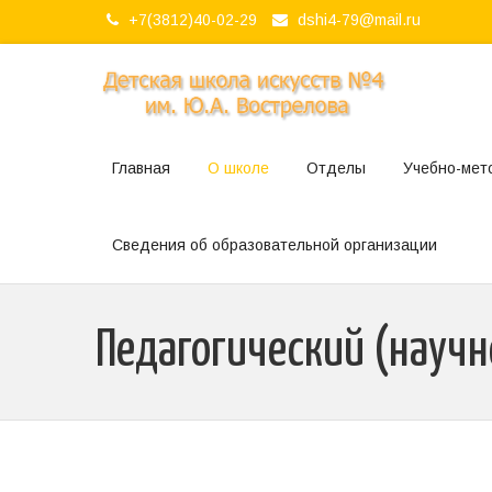
+7(3812)40-02-29
dshi4-79@mail.ru
Главная
О школе
Отделы
Учебно-мет
Сведения об образовательной организации
Педагогический (научн