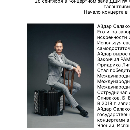
28 сентября в Концертном зале ДШИ № 4
талантлив
Начало концерта в 1
Айдар Салахо
Его игра заво
искренности 
Используя св
самодостаточ
Айдар вырос 
Закончил РАМ
Фридриха Лип
Стал победит
Международный
Международный
Международный
Сотрудничал 
Спиваков, Б. 
В 2018 г. запи
Айдар Салахо
государствен
концертами в
Японии, Испан