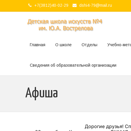
+7(3812)40-02-29
dshi4-79@mail.ru
Главная
О школе
Отделы
Учебно-мет
Сведения об образовательной организации
Афиша
Дорогие друзья! С