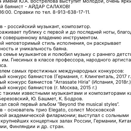
 имени Ю.А. Вострелова выступит молодой, очень ярк
ый баянист - АЙДАР САЛАХОВ!
6:00. Справки по тел. 8-913-638-17-11.
в - российский музыкант, композитор.
раживает публику с первой и до последней ноты, благ
и совершенному владению инструментом.
ой неповторимый стиль исполнения, он раскрывает
ность и уникальность баяна.
в семье музыкантов и полюбил музыку с раннего детст
 им. Гнесиных в классе профессора, народного артист
са.
елем самых престижных международных конкурсов:
 конкурс баянистов (Германия, г. Клингенталь, 2017 г.
 конкурс баянистов "Arrassate Hiria" (Испания, 2018г.)
 конкурс баянистов (г. Москва, 2015 г.)
с такими известными музыкантами и композиторами ка
Березовский, Ю. Башмет, К. Бодров.
сал свой первый альбом “Beyond the musical styles”.
в - основатель трио Elegato, солист Московской
ной академической филармонии; выступал с сольными
 крупнейших концертных залах России, Германии, Китая
ии, Финляндии и др. стран.